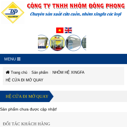
MENU
Trang chủ
Sản phẩm
NHÔM HỆ XINGFA
HỆ CỬA ĐI MỞ QUAY
CÔNG
CÔNG
CÔNG
CÔNG
CÔNG
CÔNG
TY
TY
TY
HỆ CỬA ĐI MỞ QUAY
TY
TNHH
TNHH
TY
TNHH
TY
NHÔM
NHÔM
TNHH
ĐÔNG
NHÔM
ĐÔNG
PHONG
TNHH
Sản phẩm chưa được cập nhật!
PHONG
ĐÔNG
TNHH
NHÔM
PHONG
NHÔM
ĐÔNG
NHÔM
ĐỐI TÁC KHÁCH HÀNG