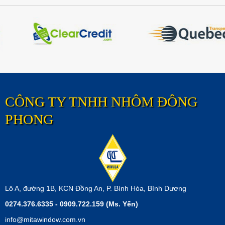
PHONG
ĐÔNG
ĐÔNG
PHONG
PHONG
CÔNG TY TNHH NHÔM ĐÔNG
PHONG
Lô A, đường 1B, KCN Đồng An, P. Bình Hòa, Bình Dương
0274.376.6335 - 0909.722.159 (Ms. Yến)
info@mitawindow.com.vn