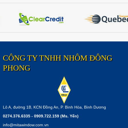
PHONG
ĐÔNG
ĐÔNG
PHONG
PHONG
CÔNG TY TNHH NHÔM ĐÔNG
PHONG
Lô A, đường 1B, KCN Đồng An, P. Bình Hòa, Bình Dương
0274.376.6335 - 0909.722.159 (Ms. Yến)
info@mitawindow.com.vn