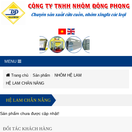
MENU
Trang chủ
Sản phẩm
NHÔM HỆ LAM
HỆ LAM CHẮN NẮNG
CÔNG
CÔNG
CÔNG
CÔNG
CÔNG
CÔNG
TY
TY
TY
HỆ LAM CHẮN NẮNG
TY
TNHH
TNHH
TY
TNHH
TY
NHÔM
NHÔM
TNHH
ĐÔNG
NHÔM
ĐÔNG
PHONG
TNHH
Sản phẩm chưa được cập nhật!
PHONG
ĐÔNG
TNHH
NHÔM
PHONG
NHÔM
ĐÔNG
NHÔM
ĐỐI TÁC KHÁCH HÀNG