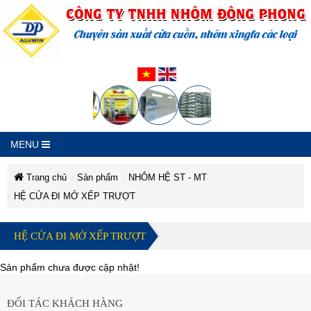
MENU
Trang chủ
Sản phẩm
NHÔM HỆ ST - MT
HỆ CỬA ĐI MỞ XẾP TRƯỢT
CÔNG
CÔNG
CÔNG
CÔNG
CÔNG
CÔNG
TY
TY
TY
HỆ CỬA ĐI MỞ XẾP TRƯỢT
TY
TNHH
TNHH
TY
TNHH
TY
NHÔM
NHÔM
TNHH
ĐÔNG
NHÔM
ĐÔNG
PHONG
TNHH
Sản phẩm chưa được cập nhật!
PHONG
ĐÔNG
TNHH
NHÔM
PHONG
NHÔM
ĐÔNG
NHÔM
ĐỐI TÁC KHÁCH HÀNG