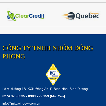
PHONG
ĐÔNG
ĐÔNG
PHONG
PHONG
CÔNG TY TNHH NHÔM ĐÔNG
PHONG
Lô A, đường 1B, KCN Đồng An, P. Bình Hòa, Bình Dương
0274.376.6335 - 0909.722.159 (Ms. Yến)
info@mitawindow.com.vn