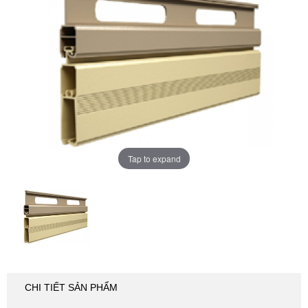
cuốn
Tap to expand
CHI TIẾT SẢN PHẨM