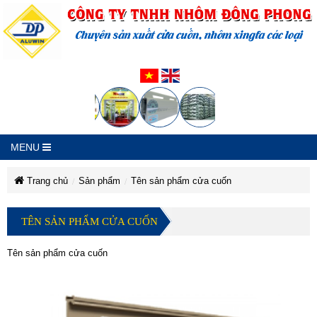
MENU
Trang chủ
Sản phẩm
Tên sản phẩm cửa cuốn
Tên
Tên
Tên
Tên
Tên
Tên
sản
sản
sản
TÊN SẢN PHẨM CỬA CUỐN
sản
phẩm
phẩm
sản
phẩm
sản
cửa
cửa
phẩm
cuốn
cửa
cuốn
phẩm
Tên sản phẩm cửa cuốn
cuốn
phẩm
cửa
cửa
cuốn
cửa
cuốn