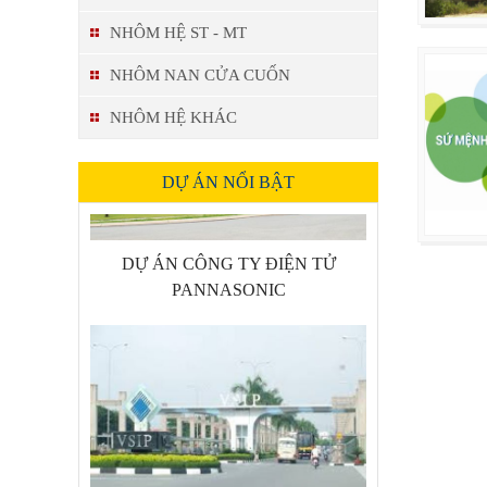
NHÔM HỆ ST - MT
NHÔM NAN CỬA CUỐN
NHÔM HỆ KHÁC
DỰ ÁN NỔI BẬT
DỰ ÁN CÔNG TY ĐIỆN TỬ
PANNASONIC