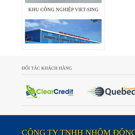
KHU CÔNG NGHIỆP VIET-SING
ĐỐI TÁC KHÁCH HÀNG
DỰ ÁN CÔNG TY IN ẤN BAO BÌ
CÔNG TY TNHH NHÔM ĐÔN