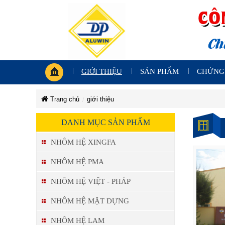
GIỚI THIỆU
SẢN PHẨM
CHỨNG
Trang chủ
giới thiệu
CÔ
CÔN
CÔNG
CÔNG
CÔNG
CÔ
DANH MỤC SẢN PHẨM
TY
TY
TY
TY
TNHH
TNHH
TY
TNHH
TY
NHÔM
NHÔM
NHÔM HỆ XINGFA
TNH
ĐÔNG
NHÔM
ĐÔNG
PHONG
TNH
PHONG
ĐÔNG
TN
NHÔ
NHÔM HỆ PMA
PHON
NH
ĐÔN
NH
NHÔM HỆ VIỆT - PHÁP
PHO
ĐÔ
ĐÔ
PH
NHÔM HỆ MẶT DỰNG
PH
NHÔM HỆ LAM